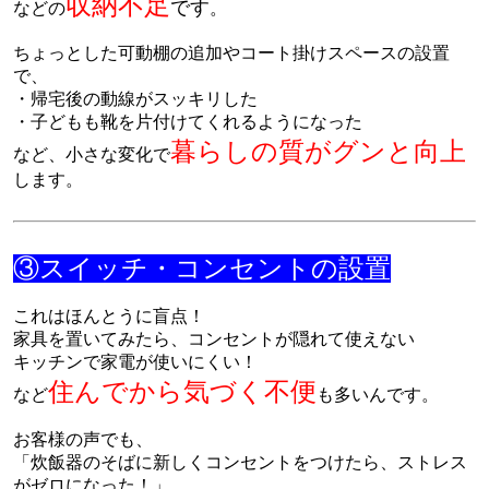
収納不足
です
などの
。
ちょっとした可動棚の追加やコート掛けスペースの設置
で、
・帰宅後の動線がスッキリした
・子どもも靴を片付けてくれるようになった
暮らしの質がグンと向上
など、小さな変化で
します。
③スイッチ・コンセントの設置
これはほんとうに盲点！
家具を置いてみたら、コンセントが隠れて使えない
キッチンで家電が使いにくい！
住んでから気づく不便
など
も多いんです。
お客様の声でも、
「炊飯器のそばに新しくコンセントをつけたら、ストレス
がゼロになった！」