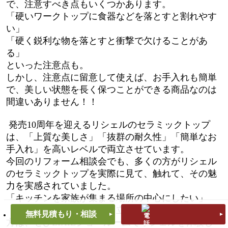
で、注意すべき点もいくつかあります。
「硬いワークトップに食器などを落とすと割れやす
い」
「硬く鋭利な物を落とすと衝撃で欠けることがあ
る」
といった注意点も。
しかし、注意点に留意して使えば、お手入れも簡単
で、美しい状態を長く保つことができる商品なのは
間違いありません！！
発売10周年を迎えるリシェルのセラミックトップ
は、「上質な美しさ」「抜群の耐久性」「簡単なお
手入れ」を高いレベルで両立させています。
今回のリフォーム相談会でも、多くの方がリシェル
のセラミックトップを実際に見て、触れて、その魅
力を実感されていました。
「キッチンを家族が集まる場所の中心にしたい」
「美しさと使いやすさを両立させたい」とお考えの
無料見積もり・相談
方は、ぜひLIXILショールームでリシェルを体験し