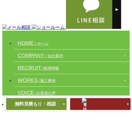
HOME
/ ホーム
COMPANY
/ 会社案内
RECRUIT
/採用情報
WORKS
/施工事例
VOICE
/お客様の声
無料見積もり・相談
OTHER
/ その他
CONTACT
/ コンタクト