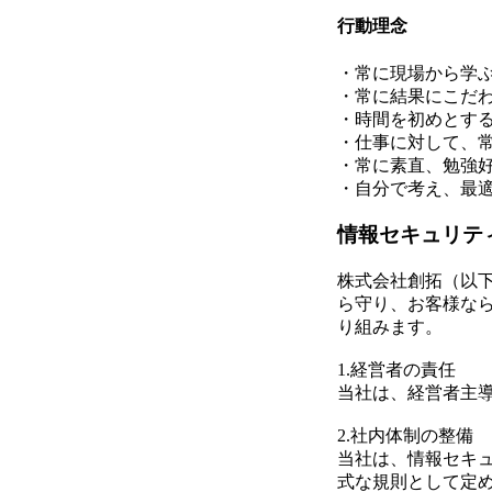
行動理念
・常に現場から学
・常に結果にこだ
・時間を初めとす
・仕事に対して、
・常に素直、勉強
・自分で考え、最
情報セキュリテ
株式会社創拓（以
ら守り、お客様な
り組みます。
1.経営者の責任
当社は、経営者主
2.社内体制の整備
当社は、情報セキ
式な規則として定