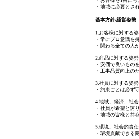
・お客様を1番に
・地域に必要とさ
基本方針/経営姿勢
1.お客様に対する
・常にプロ意識を
・関わる全ての人
2.商品に対する姿勢
・安価で良いもの
・工事品質向上の
3.社員に対する姿勢
・約束ごとは必ず
4.地域、経済、社
・社員が希望と誇
・地域の皆様と共
5.環境、社会的責
・環境貢献できる