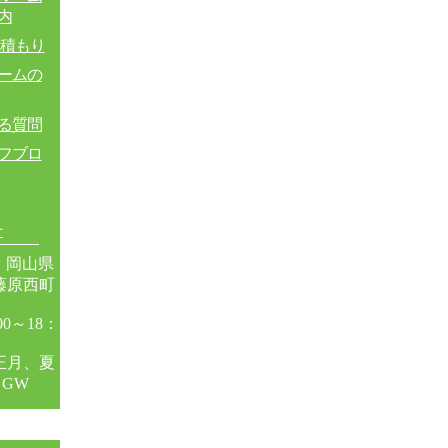
内
見積もり
ームの
る質問
フブロ
せ
4 岡山県
藤原西町
28
0～18：
正月、夏
GW