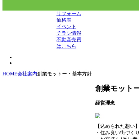
リフォーム
価格表
イベント
チラシ情報
不動産売買
はこちら
HOME
会社案内
創業モットー・基本方針
創業モット
経営理念
【込められた想い
・住み良い街づく