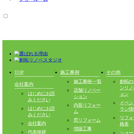
TOP
施工事例
その他
施工事例 一覧
創拓の
会社案内
ンリノ
店舗リノベー
はじめにお読
ョン
ション
みください
イベン
内装リフォー
はじめにお読
ラシ情
ム
みください
リフォ
窓リフォーム
会社案内
格表
増築工事
代表挨拶
ショー