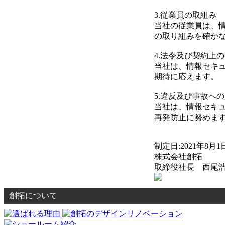
3.従業員の取組み
当社の従業員は、
の取り組みを確か
4.法令及び契約上
当社は、情報セキ
期待に応えます。
5.違反及び事故へ
当社は、情報セキ
再発防止に努めま
制定日
:2021
年
8
月
1
株式会社創拓
取締役社長 西尾
創拓について