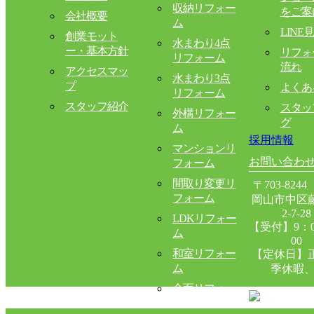
収納リフォー
をご案
会社概要
ム
LINE
創業モット
水まわり4点
ー・基本方針
リフォ
リフォーム
流れ
アクセスマッ
水まわり3点
プ
よくあ
リフォーム
スタッフ紹介
スタッ
外構リフォー
グ
ム
採用情報
マンションリ
お問い合わ
フォーム
間取り変更リ
〒703-824
フォーム
岡山市中区
2-7-
LDKリフォー
【受付】9：0
ム
00
和室リフォー
【定休日】
ム
季休暇、
全面リフォー
ム