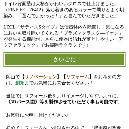
トイレ背面壁は犬柄がかわいいクロスで仕上げました。
（FINE:FE－76412）落ち着きのあるカラーで周りとよく馴
染み、「選んでよかった！」と喜んでいただきました。
LIXIL『サティスSタイプ』は便器鉢内を除菌し、気になる
においも取り除いてくれる「プラズマクラスタ―イオン」
が発生する機能付。さらに便器は汚れが落としやすい「ア
クアセラミック」でお掃除ラクラクです♪
さいごに
岡山で
【
リノベーション
】【
リフォーム
】
をお考えの方
は、
創拓
までお気軽にお問合せください！
当社ではリフォーム後をよりイメージしやすいように、
《
3Dパース図
》等を製作させていただく事も可能です
。
お気軽にお申し付けください♪
初めてリフォームをご検討される中で、『費用感が想像