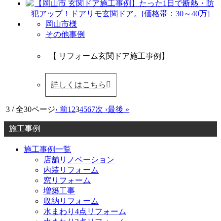
岡山市様
その他事例
【 リフォーム玄関ドア施工事例】
詳しくはこちら
3 / 全30ページ
‹ 前
1
2
3
4
5
6
7
次 ›
最後 »
施工事例
施工事例一覧
店舗リノベーション
内装リフォーム
窓リフォーム
増築工事
収納リフォーム
水まわり4点リフォーム