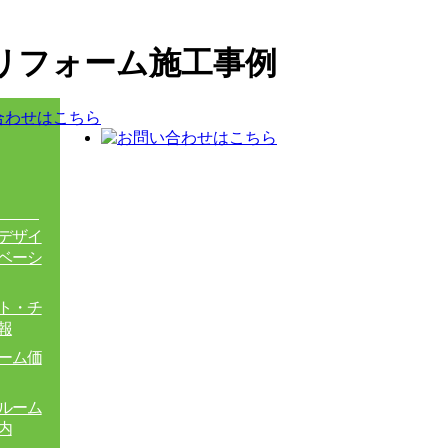
面リフォーム施工事例
デザイ
ベーシ
ト・チ
報
ーム価
ルーム
内