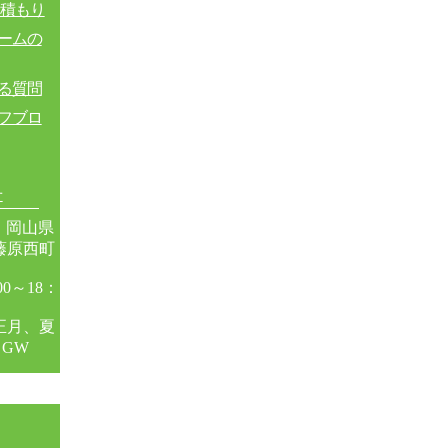
見積もり
ームの
る質問
フブロ
せ
4 岡山県
藤原西町
28
0～18：
正月、夏
GW