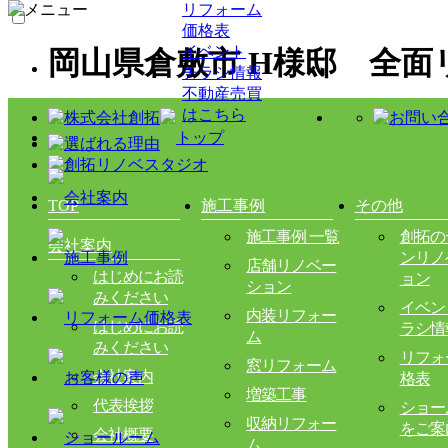
リフォーム
価格表
イベント
岡山県倉敷市 H様邸 全
チラシ情報
不動産売買
はこちら
TOP
施工事例
その他
施工事例 一覧
創拓の
会社案内
ンリノ
店舗リノベー
はじめにお読
ョン
ション
みください
イベン
内装リフォー
はじめにお読
ラシ情
ム
みください
リフォ
窓リフォーム
会社案内
格表
増築工事
代表挨拶
ショー
収納リフォー
をご案
会社概要
ム