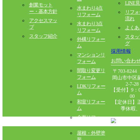
LINE
創業モット
水まわり4点
ー・基本方針
リフォ
リフォーム
流れ
アクセスマッ
水まわり3点
プ
よくあ
リフォーム
スタッフ紹介
スタッ
外構リフォー
グ
ム
採用情報
マンションリ
お問い合わ
フォーム
間取り変更リ
〒703-824
フォーム
岡山市中区
2-7-
LDKリフォー
【受付】9：0
ム
00
和室リフォー
【定休日】
ム
季休暇、
全面リフォー
ム
屋根・外壁塗
装