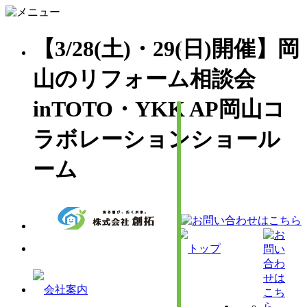
【3/28(土)・29(日)開催】岡
山のリフォーム相談会
inTOTO・YKK AP岡山コ
ラボレーションショール
ーム