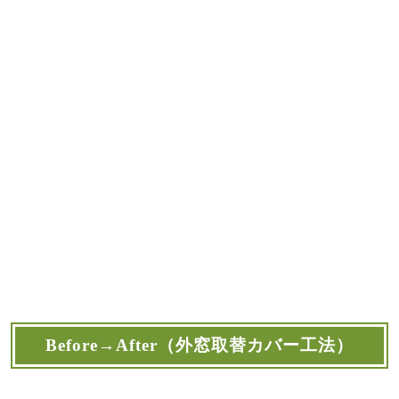
Before→After（外窓取替カバー工法）