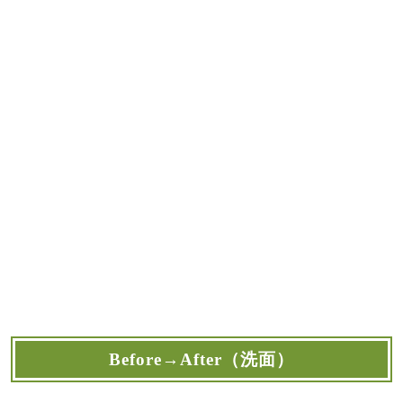
Before→After（洗面）