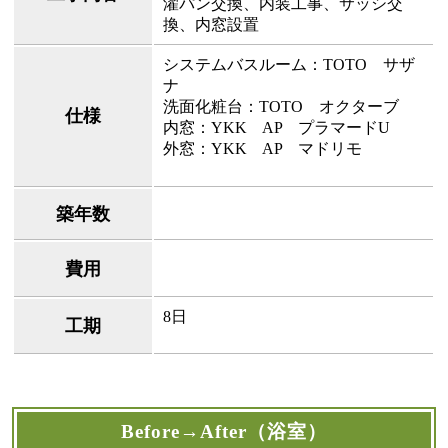
濯パン交換、内装工事、サッシ交
換、内窓設置
システムバスルーム：TOTO サザ
ナ
洗面化粧台：TOTO オクターブ
仕様
内窓：YKK AP プラマードU
外窓：YKK AP マドリモ
築年数
費用
8日
工期
Before→After（浴室）