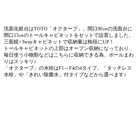
洗面化粧台はTOTO「オクターブ」。間口90㎝の洗面台に
間口15㎝のトールキャビネットをセットで設置しました。
三面鏡+3wayキャビネットで収納量は格段にUP！
トールキャビネットの上部はオープン収納になっており、
毎日使う小物類などはこちらに収納できる為、ボールまわ
りはスッキリ♪
「オクターブ」の水栓はF1～F4の4タイプ。「タッチレス
水栓」や「きれい除菌水」付タイプなどから選べます♪